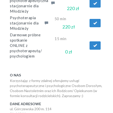
psychoterapeutyczna
stacjonarnie dla
220 zł
Młodzieży
Psychoterapia
50 min
stacjonarnie dla
220 zł
Młodzieży
Darmowe próbne
15 min
spotkanie
ONLINE z
psychoterapeutą/
0 zł
psychologiem
O NAS
Korzystając z formy zdalnej oferujemy usługi
psychoterapeutyczne i psychologiczne Osobom Dorosłym,
Osobom Nastoletnim oraz ich Rodzicom/ Opiekunom (w
formie konsultacji rodzicielskich). Zapraszamy :)
DANE ADRESOWE
ul. Górczewska 200 m. 114